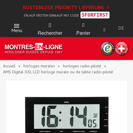
KOSTENLOSE PRIORITY LIEFERUNG ✓
5FORFIRST
5% AUF ERSTEN EINKAUF MIT CODE
DE
Menu
Rechercher
Panier
Accueil
horloges murales
horloges radio-piloté
AMS Digital XXL LCD horloge murale ou de table radio-piloté