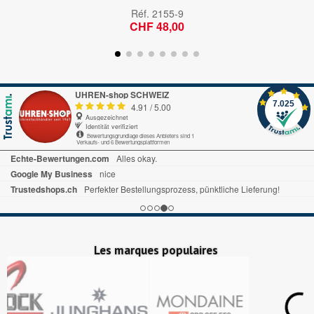
Réf.
2155-9
CHF 48,00
UHREN-shop SCHWEIZ
7.025
4.91
/
5.00
Ausgezeichnet
Identität verifiziert
Bewertungsgrundlage dieses Anbieters sind 1
Verkaufs- und 6 Bewertungsplattformen
Echte-Bewertungen.com
Alles okay.
Google My Business
nice
Trustedshops.ch
Perfekter Bestellungsprozess, pünktliche Lieferung!
Les marques populaires