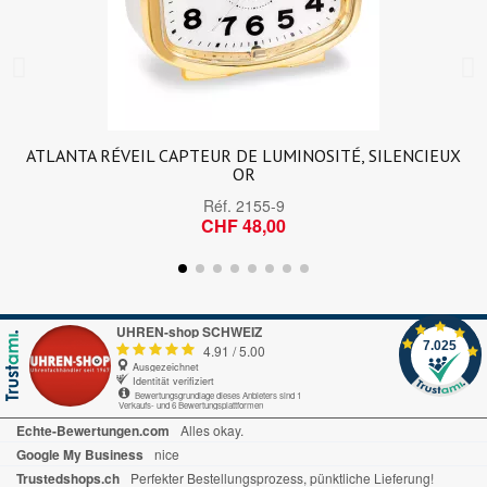
ATLANTA RÉVEIL CAPTEUR DE LUMINOSITÉ, SILENCIEUX
OR
Réf.
2155-9
CHF 48,00
UHREN-shop SCHWEIZ
7.025
4.91
/
5.00
Ausgezeichnet
Identität verifiziert
Bewertungsgrundlage dieses Anbieters sind 1
Verkaufs- und 6 Bewertungsplattformen
Echte-Bewertungen.com
Alles okay.
Google My Business
nice
Trustedshops.ch
Perfekter Bestellungsprozess, pünktliche Lieferung!