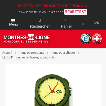
KOSTENLOSE PRIORITY LIEFERUNG ✓
5FORFIRST
5% AUF ERSTEN EINKAUF MIT CODE
DE
Menu
Rechercher
Panier
Accueil
montres pendants
montres à clipser
LE CLIP montres à clipser, Sport, Polo