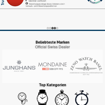
Identität verifiziert
Bewertungsgrundlage dieses Anbieters sind 1
Verkaufs- und 6 Bewertungsplattformen
Echte-Bewertungen.com
Alles okay.
Google My Business
nice
Trustedshops.ch
Perfekter Bestellungsprozess, pünktliche Lieferung!
Beliebteste Marken
Official Swiss Dealer
Top Kategorien