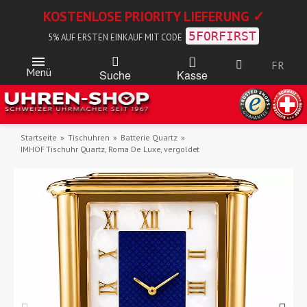
KOSTENLOSE PRIORITY LIEFERUNG ✓
5FORFIRST
5% AUF ERSTEN EINKAUF MIT CODE
FR
Menü
Kasse
Suche
Startseite
Tischuhren
Batterie Quartz
IMHOF Tischuhr Quartz, Roma De Luxe, vergoldet