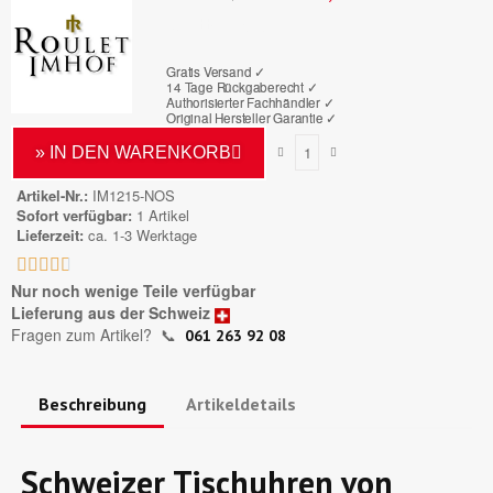
Bruttopreis
Gratis Versand ✓
14 Tage Rückgaberecht ✓
Authorisierter Fachhändler
✓
Original Hersteller Garantie
✓
» IN DEN WARENKORB
Artikel-Nr.
IM1215-NOS
Sofort verfügbar
1 Artikel
Lieferzeit
ca. 1-3 Werktage





Nur noch wenige Teile verfügbar
Lieferung aus der Schweiz
Fragen zum Artikel?
📞
061 263 92 08
Beschreibung
Artikeldetails
Schweizer Tischuhren von