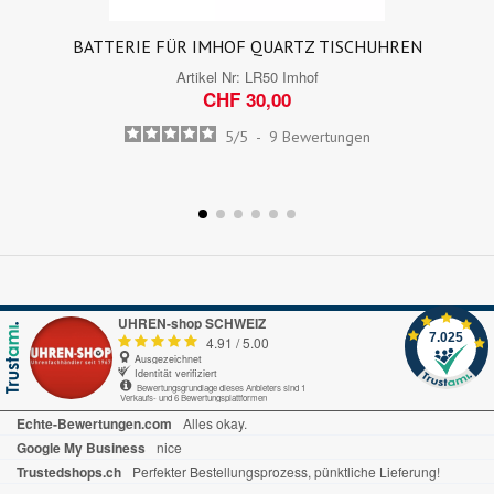
BATTERIE FÜR IMHOF QUARTZ TISCHUHREN
Artikel Nr:
LR50 Imhof
CHF 30,00
5
/
5
-
9
Bewertungen
UHREN-shop SCHWEIZ
7.025
4.91
/
5.00
Ausgezeichnet
Identität verifiziert
Bewertungsgrundlage dieses Anbieters sind 1
Verkaufs- und 6 Bewertungsplattformen
Echte-Bewertungen.com
Alles okay.
Google My Business
nice
Trustedshops.ch
Perfekter Bestellungsprozess, pünktliche Lieferung!