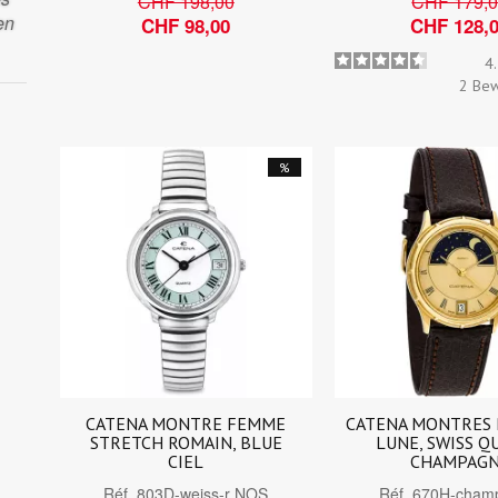
CHF 198,00
CHF 179,
en
CHF 98,00
CHF 128,
4
2
Bew
%
CATENA MONTRE FEMME
CATENA MONTRES 
STRETCH ROMAIN, BLUE
LUNE, SWISS Q
CIEL
CHAMPAG
Réf.
803D-weiss-r NOS
Réf.
670H-cham