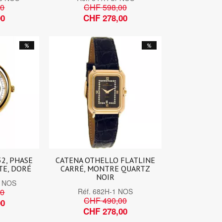
00
CHF 598,00
00
CHF 278,00
%
%
2, PHASE
CATENA OTHELLO FLATLINE
TE, DORÉ
CARRÉ, MONTRE QUARTZ
NOIR
5 NOS
00
Réf.
682H-1 NOS
CHF 490,00
00
CHF 278,00