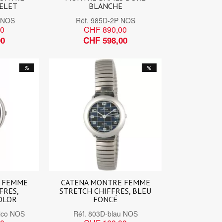
ELET
BLANCHE
 NOS
Réf.
985D-2P NOS
00
CHF 890,00
00
CHF 598,00
%
%
 FEMME
CATENA MONTRE FEMME
FRES,
STRETCH CHIFFRES, BLEU
OLOR
FONCÉ
ico NOS
Réf.
803D-blau NOS