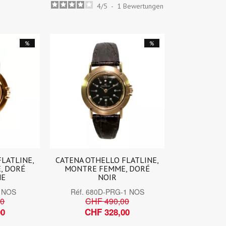
4
/
5
-
1
Bewertungen
%
%
FLATLINE,
CATENA OTHELLO FLATLINE,
, DORÉ
MONTRE FEMME, DORÉ
NE
NOIR
 NOS
Réf.
680D-PRG-1 NOS
00
CHF 490,00
00
CHF 328,00