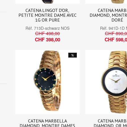
CATENA LINGOT D'OR,
CATENA MARB
PETITE MONTRE DAME AVEC
DIAMOND, MONTR
1G OR PURE
DORÉ
Réf.
713D-schwarz NOS
Réf.
941D-1D
CHF 498,00
CHF 890,
CHF 398,00
CHF 598,
%
CATENA MARBELLA
CATENA MARB
DIAMOND, MONTRE DAMES
DIAMOND, OR 