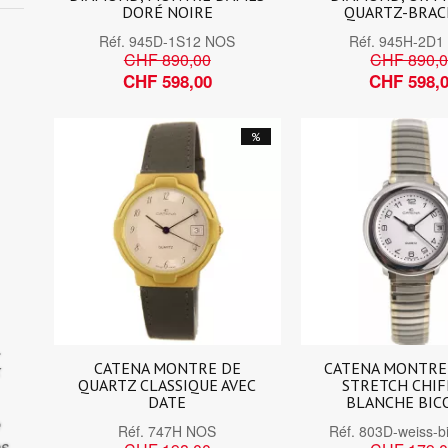
DORÉ NOIRE
QUARTZ-BRAC
Réf.
945D-1S12 NOS
Réf.
945H-2D1
CHF 890,00
CHF 890,
CHF 598,00
CHF 598,
%
.
CATENA MONTRE DE
CATENA MONTRE
x
QUARTZ CLASSIQUE AVEC
STRETCH CHIF
DATE
BLANCHE BIC
e
Réf.
747H NOS
Réf.
803D-weiss-b
es