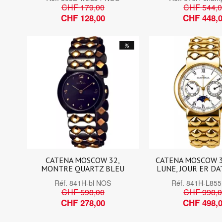
CHF 179,00
CHF 544,
CHF 128,00
CHF 448,
%
CATENA MOSCOW 32,
CATENA MOSCOW 3
MONTRE QUARTZ BLEU
LUNE, JOUR ER DA
Réf.
841H-bl NOS
Réf.
841H-L85
CHF 598,00
CHF 998,
CHF 278,00
CHF 498,