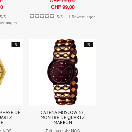
00
CHF 160,00
00
CHF 99,00
.5
/
5
-
5
/
5
-
1
Bewertungen
ertungen
%
%
PHASE DE
CATENA MOSCOW 32,
UARTZ
MONTRE DE QUARTZ
NE
MARRON
p NOS
Réf.
841H-br NOS