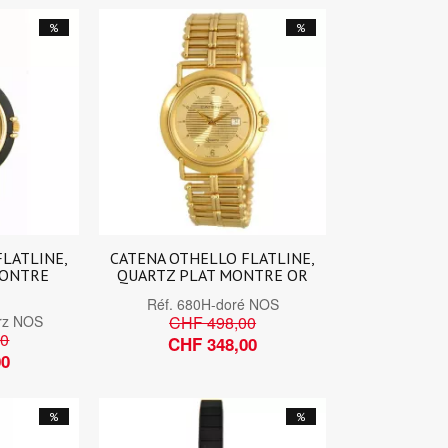
%
%
FLATLINE,
CATENA OTHELLO FLATLINE,
MONTRE
QUARTZ PLAT MONTRE OR
Réf.
680H-doré NOS
rz NOS
CHF 498,00
00
CHF 348,00
00
%
%