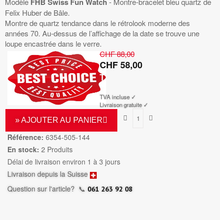
Modèle
FHB Swiss Fun Watch
- Montre-bracelet bleu quartz de
Felix Huber de Bâle.
Montre de quartz tendance dans le rétrolook moderne des
années 70. Au-dessus de l’affichage de la date se trouve une
loupe encastrée dans le verre.
CHF 88,00
CHF 58,00
TTC
TVA incluse ✓
Livraison gratuite ✓
» AJOUTER AU PANIER
Référence:
6354-505-144
En stock:
2 Produits
Délai de livraison environ 1 à 3 jours
Livraison depuis la Suisse
Question sur l'article?
📞
061 263 92 08