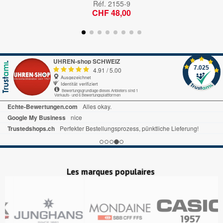
Réf.
2155-9
CHF 48,00
UHREN-shop SCHWEIZ
7.025
4.91
/
5.00
Ausgezeichnet
Identität verifiziert
Bewertungsgrundlage dieses Anbieters sind 1
Verkaufs- und 6 Bewertungsplattformen
Echte-Bewertungen.com
Alles okay.
Google My Business
nice
Trustedshops.ch
Perfekter Bestellungsprozess, pünktliche Lieferung!
Les marques populaires