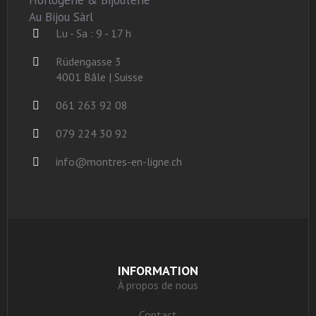
Horlogerie & Bijouterie
Au Bijou Sàrl
Lu - Sa : 9 - 17 h
Rüdengasse 3
4001 Bâle | Suisse
061 263 92 08
079 224 30 92
info@montres-en-ligne.ch
INFORMATION
À propos de nous
Contact