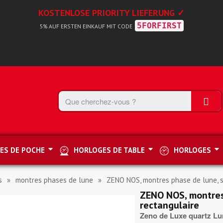
KOSTENLOSE PRIORITY LIEFERUNG ✓
5FORFIRST
5% AUF ERSTEN EINKAUF MIT CODE
ES DE POCHE
HORLOGES DE TABLE
HORLOGES
s
montres phases de lune
ZENO NOS, montres phase de lune, s
ZENO NOS, montres
rectangulaire
Zeno de Luxe quartz L