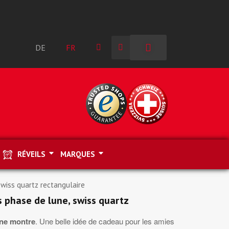
DE
FR
RÉVEILS
MARQUES
wiss quartz rectangulaire
 phase de lune, swiss quartz
une montre
. Une belle idée de cadeau pour les amies