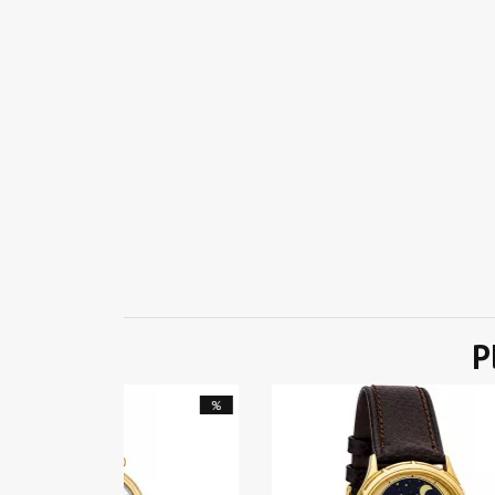
P
%
%